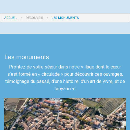
ACCUEIL
DÉCOUVRIR
LES MONUMENTS
Les monuments
Profitez de votre séjour dans notre village dont le cœur
s’est formé en « circulade » pour découvrir ces ouvrages,
témoignage du passé, d’une histoire, d’un art de vivre, et de
croyances